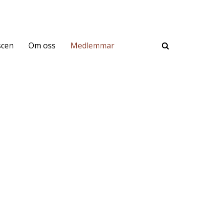
scen
Om oss
Medlemmar