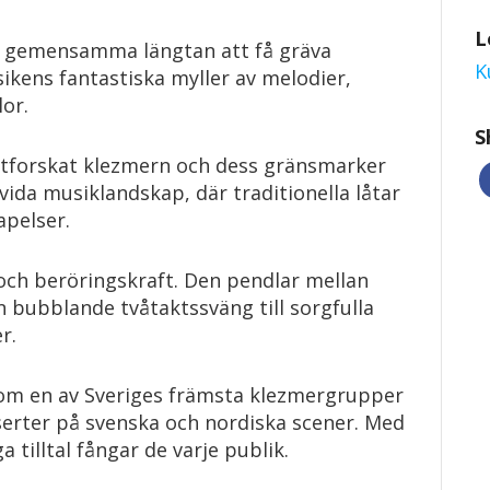
L
rs gemensamma längtan att få gräva
K
ikens fantastiska myller av melodier,
or.
S
utforskat klezmern och dess gränsmarker
vida musiklandskap, där traditionella låtar
apelser.
och beröringskraft. Den pendlar mellan
ån bubblande tvåtaktssväng till sorgfulla
r.
som en av Sveriges främsta klezmergrupper
erter på svenska och nordiska scener. Med
 tilltal fångar de varje publik.