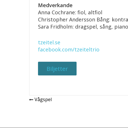
Medverkande
Anna Cochrane: fiol, altfiol
Christopher Andersson Bång: kontr
Sara Fridholm: dragspel, sång, pian
tzeitel.se
facebook.com/tzeiteltrio
Biljetter
Inläggsnavigering
Vågspel