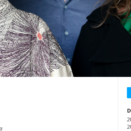
D
2
2
a