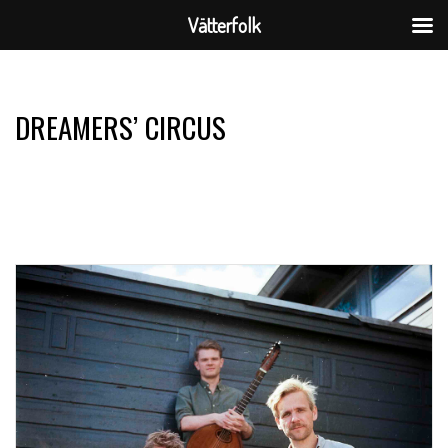
Vätterfolk
Skip
to
DREAMERS’ CIRCUS
content