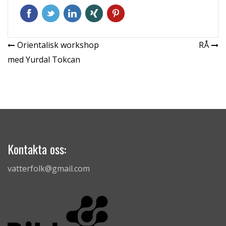
Inläggsnavigering
Orientalisk workshop
RÅ
med Yurdal Tokcan
Kontakta oss:
vatterfolk@gmail.com