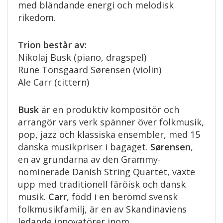
med bländande energi och melodisk
rikedom.
Trion består av:
Nikolaj Busk (piano, dragspel)
Rune Tonsgaard Sørensen (violin)
Ale Carr (cittern)
Busk
är en produktiv kompositör och
arrangör vars verk spänner över folkmusik,
pop, jazz och klassiska ensembler, med 15
danska musikpriser i bagaget.
Sørensen
,
en av grundarna av den Grammy-
nominerade Danish String Quartet, växte
upp med traditionell färöisk och dansk
musik.
Carr
, född i en berömd svensk
folkmusikfamilj, är en av Skandinaviens
ledande innovatörer inom